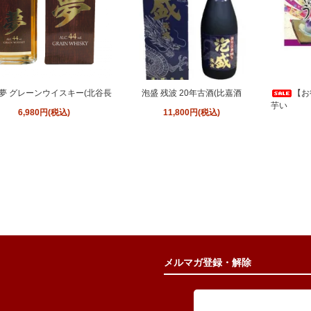
夢 グレーンウイスキー(北谷長
泡盛 残波 20年古酒(比嘉酒
【お
芋い
6,980円(税込)
11,800円(税込)
メルマガ登録・解除