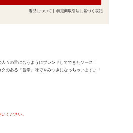
返品について
|
特定商取引法に基づく表記
の人々の舌に合うようにブレンドしてできたソース！
コクのある『旨辛』味でやみつきになっちゃいますよ！
使いください。