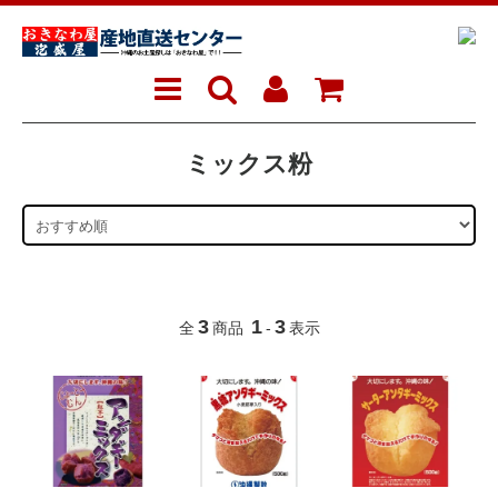
ミックス粉
3
1
3
全
商品
-
表示