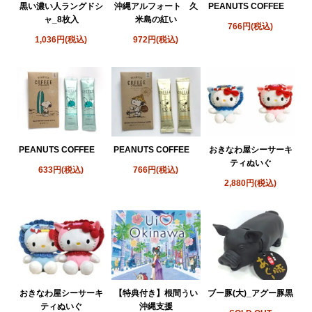
黒い濃い人ラングドシ
沖縄アルフォート 久
PEANUTS COFFEE
ャ_8枚入
米島の紅い
766円(税込)
1,036円(税込)
972円(税込)
PEANUTS COFFEE
PEANUTS COFFEE
おきなわ屋シーサーキ
ティぬいぐ
633円(税込)
766円(税込)
2,880円(税込)
おきなわ屋シーサーキ
【特典付き】根間うい
ブー豚(大)_アグー豚黒
ティぬいぐ
沖縄支援