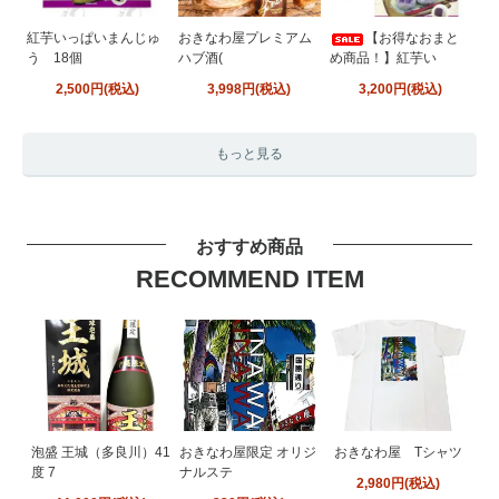
紅芋いっぱいまんじゅ
おきなわ屋プレミアム
【お得なおまと
う 18個
ハブ酒(
め商品！】紅芋い
2,500円(税込)
3,998円(税込)
3,200円(税込)
もっと見る
おすすめ商品
RECOMMEND ITEM
泡盛 王城（多良川）41
おきなわ屋限定 オリジ
おきなわ屋 Tシャツ
度 7
ナルステ
2,980円(税込)