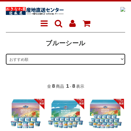
ブルーシール
8
1
8
全
商品
-
表示