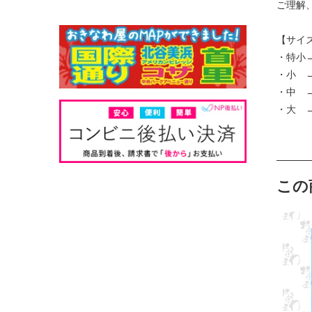
ご理解
【サイ
・特小→
・小 →
・中 →
・大 →
この