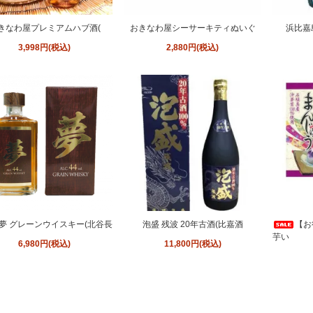
きなわ屋プレミアムハブ酒(
おきなわ屋シーサーキティぬいぐ
浜比嘉
3,998円(税込)
2,880円(税込)
夢 グレーンウイスキー(北谷長
泡盛 残波 20年古酒(比嘉酒
【お
芋い
6,980円(税込)
11,800円(税込)