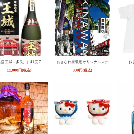
盛 王城（多良川）41度 7
おきなわ屋限定 オリジナルステ
お
11,000円(税込)
330円(税込)