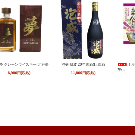
夢 グレーンウイスキー(北谷長
泡盛 残波 20年古酒(比嘉酒
【お
芋い
6,980円(税込)
11,800円(税込)