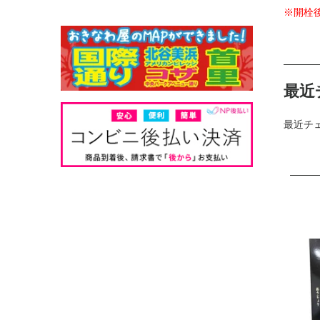
※開栓
最近
最近チ