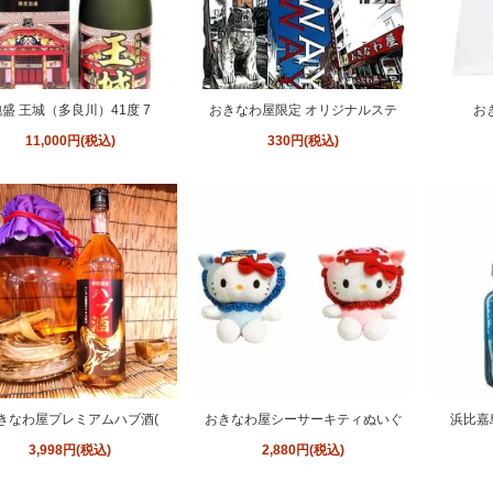
盛 王城（多良川）41度 7
おきなわ屋限定 オリジナルステ
お
11,000円(税込)
330円(税込)
きなわ屋プレミアムハブ酒(
おきなわ屋シーサーキティぬいぐ
浜比嘉
3,998円(税込)
2,880円(税込)