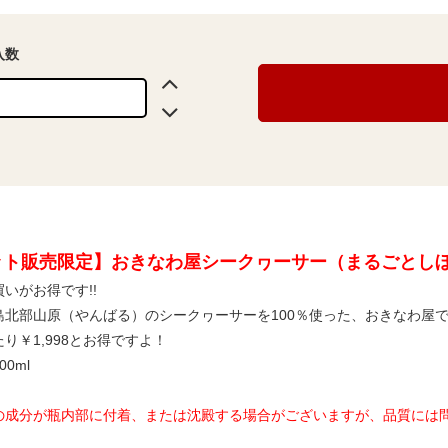
入数
ット販売限定】おきなわ屋シークヮーサー（まるごとし
いがお得です!!
島北部山原（やんばる）のシークヮーサーを100％使った、おきなわ屋
り￥1,998とお得ですよ！
0ml
の成分が瓶内部に付着、または沈殿する場合がございますが、品質には