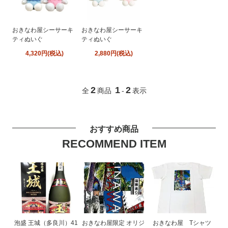
おきなわ屋シーサーキ
おきなわ屋シーサーキ
ティぬいぐ
ティぬいぐ
4,320円(税込)
2,880円(税込)
2
1
2
全
商品
-
表示
おすすめ商品
RECOMMEND ITEM
泡盛 王城（多良川）41
おきなわ屋限定 オリジ
おきなわ屋 Tシャツ